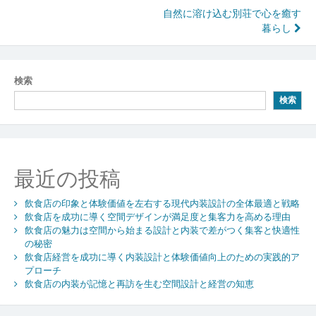
投
自然に溶け込む別荘で心を癒す
暮らし
稿
ナ
ビ
検索
検索
ゲ
ー
シ
最近の投稿
ョ
ン
飲食店の印象と体験価値を左右する現代内装設計の全体最適と戦略
飲食店を成功に導く空間デザインが満足度と集客力を高める理由
飲食店の魅力は空間から始まる設計と内装で差がつく集客と快適性
の秘密
飲食店経営を成功に導く内装設計と体験価値向上のための実践的ア
プローチ
飲食店の内装が記憶と再訪を生む空間設計と経営の知恵