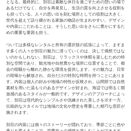
となる。最終的に、別荘は素敵な休日を過ごすための憩いの場で
あるだけでなく、自分を再発見し、生活の質を向上させる役割を
も担っている。人々の思い出を刻む場所としての役割は大きく、
世代を超えて語り継がれる家族の物語が生まれやすい。デザイン
や内装にこだわることは、そうした思い出をさらに豊かにするた
めの重要な要因も担う。
ついては多様なレンタルと所有の選択肢の拡張によって、ますま
す多くの人々が別荘の魅力に浸っていくのは、決して偶然ではな
いのかもしれない。別荘は、リラックスや休暇を楽しむための特
別な空間であり、観光地や自然豊かな場所に位置することで、都
会の喧騒から離れた静かな環境を提供します。その魅力は、日常
の喧噪から解放され、自分だけの特別な時間を持つことにありま
す。内装は個人の好みや地域の特性が反映され、山間部では自然
素材を用いた温もりのあるデザインが好まれ、海辺では明るく開
放感のあるスタイルが一般的です。デザインのアプローチによっ
て、別荘は現代的なシンプルさや洗練された美しさを示す一方、
伝統的なスタイルでは地域の文化や歴史を尊重した精巧な意匠が
施されます。
別荘の内装には個々のストーリーが隠れており、季節ごとに色や
香りを変えることで、四季折々の感情を楽しむことができます。