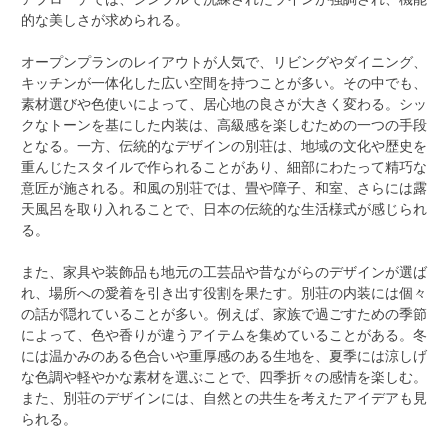
的な美しさが求められる。
オープンプランのレイアウトが人気で、リビングやダイニング、
キッチンが一体化した広い空間を持つことが多い。その中でも、
素材選びや色使いによって、居心地の良さが大きく変わる。シッ
クなトーンを基にした内装は、高級感を楽しむための一つの手段
となる。一方、伝統的なデザインの別荘は、地域の文化や歴史を
重んじたスタイルで作られることがあり、細部にわたって精巧な
意匠が施される。和風の別荘では、畳や障子、和室、さらには露
天風呂を取り入れることで、日本の伝統的な生活様式が感じられ
る。
また、家具や装飾品も地元の工芸品や昔ながらのデザインが選ば
れ、場所への愛着を引き出す役割を果たす。別荘の内装には個々
の話が隠れていることが多い。例えば、家族で過ごすための季節
によって、色や香りが違うアイテムを集めていることがある。冬
には温かみのある色合いや重厚感のある生地を、夏季には涼しげ
な色調や軽やかな素材を選ぶことで、四季折々の感情を楽しむ。
また、別荘のデザインには、自然との共生を考えたアイデアも見
られる。