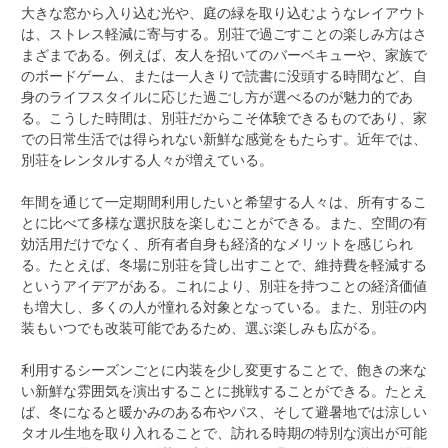
大きな窓から入り込む光や、庭の緑を取り込むようなレイアウト
は、ストレス軽減に寄与する。別荘で過ごすことの楽しみ方はさ
まざまである。例えば、友人を招いてのバーベキューや、家族で
のボードゲーム、または一人きりで読書に没頭する時間など、自
身のライフスタイルに応じた過ごし方が選べるのが魅力的であ
る。こうした時間は、別荘だからこそ体験できるものであり、家
での日常生活では得られない新鮮な感覚をもたらす。近年では、
別荘をレンタルする人々が増えている。
年間を通じて一定期間利用したいと希望する人々は、所有するこ
とに比べて多様な選択肢を楽しむことができる。また、空間の有
効活用だけでなく、所有者自身も経済的なメリットを感じられ
る。たとえば、冬場に別荘を貸し出すことで、維持費を軽減する
というアイデアがある。これにより、別荘を持つことの経済価値
も増大し、多くの人が憧れる対象となっている。また、別荘の内
装もいつでも改装可能であるため、選ぶ楽しみも広がる。
利用するシーズンごとに内装を少し変更することで、飽きの来な
い新鮮な雰囲気を演出することに挑戦することができる。たとえ
ば、冬になると暖かみのある布やパス、そして避暑地では涼しい
タオル生地を取り入れることで、訪れる時期の特別な演出が可能