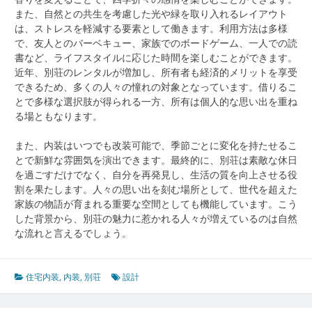
また、自然との共生を考慮した光や緑を取り入れるレイアウト
は、ストレスを軽減する要素として働きます。利用方法は多様
で、友人とのバーベキュー、家族でのボードゲーム、一人での読
書など、ライフスタイルに応じた時間を楽しむことができます。
近年、別荘のレンタルが増加し、所有者も経済的メリットを享受
できるため、多くの人々の憧れの対象となっています。借りるこ
とで多様な選択肢が得られる一方、所有は個人的な思い出を重ね
る場ともなります。
また、内装はいつでも改装可能で、季節ごとに変化を持たせるこ
とで新鮮な雰囲気を演出できます。最終的に、別荘は素敵な休日
を過ごすだけでなく、自分を再発見し、生活の質を向上させる役
割を果たします。人々の思い出を刻む場所として、世代を超えた
家族の物語が育まれる重要な空間としても機能しています。こう
した背景から、別荘の魅力に惹かれる人々が増えているのは自然
な流れと言えるでしょう。
住宅内装
,
内装
,
別荘
設計