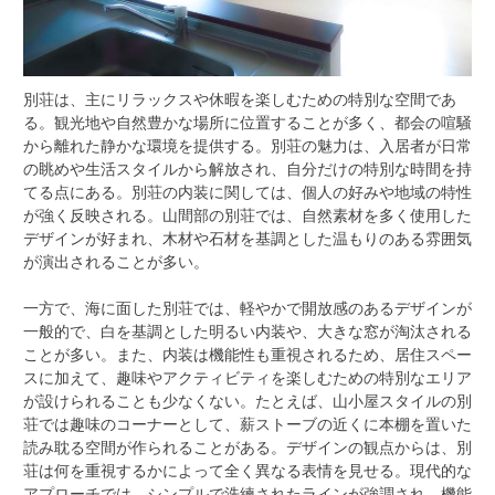
別荘は、主にリラックスや休暇を楽しむための特別な空間であ
る。
観光地や自然豊かな場所に位置することが多く、都会の喧騒
から離れた静かな環境を提供する。別荘の魅力は、入居者が日常
の眺めや生活スタイルから解放され、自分だけの特別な時間を持
てる点にある。別荘の内装に関しては、個人の好みや地域の特性
が強く反映される。山間部の別荘では、自然素材を多く使用した
デザインが好まれ、木材や石材を基調とした温もりのある雰囲気
が演出されることが多い。
一方で、海に面した別荘では、軽やかで開放感のあるデザインが
一般的で、白を基調とした明るい内装や、大きな窓が淘汰される
ことが多い。また、内装は機能性も重視されるため、居住スペー
スに加えて、趣味やアクティビティを楽しむための特別なエリア
が設けられることも少なくない。たとえば、山小屋スタイルの別
荘では趣味のコーナーとして、薪ストーブの近くに本棚を置いた
読み耽る空間が作られることがある。デザインの観点からは、別
荘は何を重視するかによって全く異なる表情を見せる。現代的な
アプローチでは、シンプルで洗練されたラインが強調され、機能