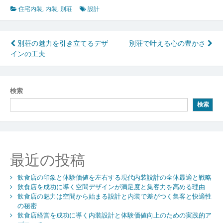
住宅内装
,
内装
,
別荘
設計
投
別荘の魅力を引き立てるデザ
別荘で叶える心の豊かさ
インの工夫
稿
ナ
ビ
検索
検索
ゲ
ー
シ
最近の投稿
ョ
ン
飲食店の印象と体験価値を左右する現代内装設計の全体最適と戦略
飲食店を成功に導く空間デザインが満足度と集客力を高める理由
飲食店の魅力は空間から始まる設計と内装で差がつく集客と快適性
の秘密
飲食店経営を成功に導く内装設計と体験価値向上のための実践的ア