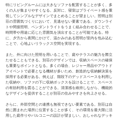
特にリビングルームには大きなソファを配置することが多く、多
くの人が集まりやすくなる。反対に、寝室はプライベート感を重
視してシンプルなデザインでまとめることが望ましい。照明は別
荘の雰囲気づくりにおいて、見逃せない要素である。ダウンライ
トや間接照明、ペンダントライトをうまく組み合わせることで、
時間帯や用途に応じた雰囲気を演出することが可能である。特
に、夕方から夜間にかけて、温かみのある照明が室内を包み込む
ことで、心地よいリラックス空間を実現する。
また、外に向けた照明を用いることで、庭やテラスの魅力を際立
たせることもできる。別荘のデザインでは、収納スペースの確保
も重要なポイントとなる。多くの場合、レジャー用品やアウトド
アイベントで必要となる機材が多いため、創造的な収納解決策を
採用する必要がある。例えば、階段下のデッドスペースを利用し
た収納や、ソファの下に収納ボックスを設けることで、スペース
の有効利用を図ることができる。清潔感を維持しながら、機能的
なデザインを提供することが別荘の住みやすさを向上させる。
さらに、外部空間との連携も無視できない要素である。別荘は自
然に囲まれた場所に位置することが多く、その環境を最大限に活
用した庭作りやバルコニーの設計が望ましい。おしゃれなデッキ