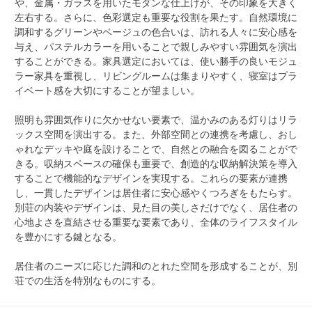
や、金属・ガラスを用いたモダンな仕上げが、その印象を大きく
左右する。さらに、色彩選定も重要な役割を果たす。自然環境に
調和するグリーンやベージュの色合いは、訪れる人々に安心感を
与え、パステルカラーを用いることで親しみやすい雰囲気を演出
することができる。家具選定においては、使い勝手の良いモジュ
ラー家具を重視し、リビングルームは集まりやすく、寝室はプラ
イベート感を大切にすることが望ましい。
照明も雰囲気作りに欠かせない要素で、温かみのある灯りはリラ
ックス空間を演出する。また、外部空間との連携を考慮し、おし
ゃれなデッキや庭を設けることで、自然との融合を図ることがで
きる。収納スペースの確保も重要で、創造的な収納解決策を導入
することで機能的なデザインを実現する。これらの要素が連携
し、一貫したデザインは居住者に安心感やくつろぎをもたらす。
別荘の内装やデザインは、見た目の美しさだけでなく、居住者の
心地よさを直結させる重要な要素であり、全体のライフスタイル
を豊かにする鍵となる。
居住者のニーズに応じた調和のとれた空間を形成することが、別
荘での生活を特別なものにする。