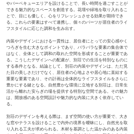
やバーベキューエリアを設けることで、長い時間を過ごすことが
できる魅力的なスペースを創造する。花壇や緑地を取り入れるこ
とで、目にも優しく、心をリフレッシュさせる効果が期待でき
る。これらの要素はすべて連携し、個々のパーツが居住者のライ
フスタイルに応じた調和を生み出す。
内装やデザインにおける一貫性は、居住者にとっての安心感やく
つろぎを生む大きなポイントであり、バラバラな要素の集合体で
はなく、全体として調和の取れた空間を形成することが重要であ
る。こうしたデザインへの配慮が、別荘での生活を特別なものに
する条件となる。結論として、別荘の内装やデザインは、ただ見
た目の美しさだけでなく、居住者の心地よさや居心地に直結する
重要な要素であり、その計画は全体的なライフスタイルをさらに
豊かにする鍵となる。自然豊かな環境に立地する別荘は、日常生
活から離れた安らぎの場を提供する特別な空間である。その魅力
は、開放感のある空間設計や魅力的な内装に大きく依存してい
る。
別荘のデザインを考える際は、まず空間の使い方が重要で、大き
な窓やテラスを設けることで内外の境界を曖昧にし、自然光を取
り入れる工夫が求められる。木材を基調とした温かみのある内装