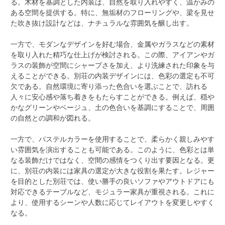
る。木材を基調とした内装は、自然を取り入れやすく、温かみの
ある空間を提供する。特に、無垢材のフローリングや、梁を見せ
た吹き抜け設計などは、ナチュラルな雰囲気を醸し出す。
一方で、モダンなデザインを好む場合、金属やガラスなどの素材
を取り入れた精巧な仕上げが検討される。この際、アイアンやガ
ラスの装飾が空間にシャープさを加え、より洗練された印象を与
えることができる。別荘の内装デザインには、色彩の選定も不可
欠である。自然環境に寄り添った色合いを選ぶことで、訪れる
人々に安心感や落ち着きをもたらすことができる。例えば、穏や
かなグリーンやベージュ、土の色合いを基調にすることで、周囲
の自然との調和が図れる。
一方で、パステルカラーを使用することで、柔らかく親しみやす
い雰囲気を演出することも可能である。このように、色彩とは単
なる装飾だけではなく、空間の感情をつくり出す要因となる。更
に、別荘の内装には家具の選定が大きな役割を果たす。レジャー
を目的とした別荘では、使い勝手の良いソファやアウトドアにも
対応できるテーブルなど、モジュラー家具が重視される。これに
より、使用するシーンや人数に応じてレイアウトを変更しやすく
なる。