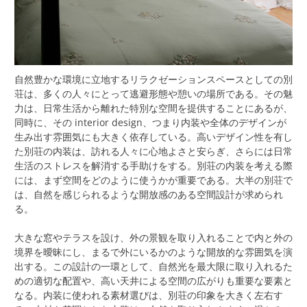
自然豊かな環境に立地するリラクゼーションスペースとしての別
荘は、多くの人々にとって逃避形態や憩いの場所である。
その魅
力は、日常生活から離れた特別な空間を提供することにあるが、
同時に、その interior design、つまり内装や全体のデザインが
生み出す雰囲気にも大きく依存している。高いデザイン性を有し
た別荘の内装は、訪れる人々に心地よさと安らぎ、さらには日常
生活のストレスを解消する手助けをする。別荘の内装を考える際
には、まず空間をどのように使うかが重要である。大半の別荘で
は、自然を感じられるような開放感のある空間設計が求められ
る。
大きな窓やテラスを設け、外の景観を取り入れることで内と外の
境界を曖昧にし、まるで外にいるかのような開放的な雰囲気を演
出する。この設計の一環として、自然光を最大限に取り入れるた
めの適切な配置や、高い天井による空間の広がりも重要な要素と
なる。内装に使われる素材選びは、別荘の印象を大きく左右す