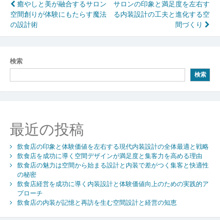
投
癒やしと美が融合するサロン
サロンの印象と満足度を左右す
空間創りが体験にもたらす魔法
る内装設計の工夫と進化する空
稿
の設計術
間づくり
ナ
ビ
検索
ゲ
検索
ー
シ
ョ
最近の投稿
ン
飲食店の印象と体験価値を左右する現代内装設計の全体最適と戦略
飲食店を成功に導く空間デザインが満足度と集客力を高める理由
飲食店の魅力は空間から始まる設計と内装で差がつく集客と快適性
の秘密
飲食店経営を成功に導く内装設計と体験価値向上のための実践的ア
プローチ
飲食店の内装が記憶と再訪を生む空間設計と経営の知恵