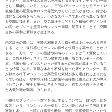
っており、部屋全体の雰囲気を演出する重要なインテリアの一部
として機能している。さらに、空間のアクセントとなるアートや
観葉植物の配置もサロンの雰囲気づくりには欠かせない。緑は心
理的な安心感をもたらし、小さなスペースであっても豊かな表情
を空間に加える。また、空気清浄を目的とした植物やデザイン性
の高いオブジェを壁面やカウンター周辺に配置することで、空間
全体の調和と新鮮さが生まれる。
内装計画の際には、実際の利用者の目線や導線上にそれらを設置
することで、違和感なくサロンの個性と快適さを高めることがで
きる。一方で、サロンの設計や内装のトレンドは日々変化してい
る。自然素材やサステナブル建材の活用、省エネルギーへの配
慮、抗菌や抗ウイルスといった衛生面への意識が高まっているこ
とも特徴である。重厚な木材や石材を使った床やカウンター、肌
が触れる椅子やベッドには高品質な素材が多く選ばれるようにな
っているほか、壁材や床材には防菌や清掃性に優れたものが導入
されている。安全を第一に考えた設計と、顧客の快適さを追求し
た内装計画が顕著にみられる。
小規模なプライベート空間を演出するサロンでは、自宅の一部を
改装したり、マンションの一室をサロン用途に合わせて設計する
事例も多い。この際には遮音や断熱、照明、湿度管理といった住