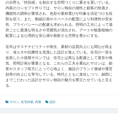
の分野も「特別感」を創出する空間づくりに重きを置いている。
内装のコンセプト作りでは、サロン独自の個性と顧客の快適さ、
機能性の調和が重視され、色彩や素材選びが印象を決定づける役
割を担う。また、動線計画やスペースの配置により利便性や安全
性、プライバシーへの配慮も求められる。照明の工夫によって場
所ごとに最適な明るさや雰囲気が演出され、アートや観葉植物の
配置による心理的な安心感や新鮮さも空間を豊かにする。
近年はサステナビリティや衛生、素材の品質向上にも関心が高ま
り、省エネや抗菌性を意識した設計が進んでいる。住宅の一室を
改装した小規模サロンでは、住宅とは異なる配慮として遮音や換
気、照明計画が重要となる。これらの工夫を重ねたサロンは、顧
客やスタッフ双方にとって心地よく、施設のブランド価値や運営
効率の向上にも寄与している。時代とともに進化しつつ、細部に
までこだわった設計がサロン独自の魅力を際立たせていると言え
る。
サロン
,
住宅内装
,
内装
設計