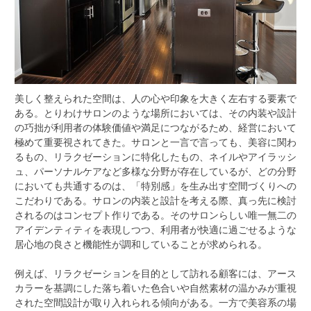
美しく整えられた空間は、人の心や印象を大きく左右する要素で
ある。
とりわけサロンのような場所においては、その内装や設計
の巧拙が利用者の体験価値や満足につながるため、経営において
極めて重要視されてきた。サロンと一言で言っても、美容に関わ
るもの、リラクゼーションに特化したもの、ネイルやアイラッシ
ュ、パーソナルケアなど多様な分野が存在しているが、どの分野
においても共通するのは、「特別感」を生み出す空間づくりへの
こだわりである。サロンの内装と設計を考える際、真っ先に検討
されるのはコンセプト作りである。そのサロンらしい唯一無二の
アイデンティティを表現しつつ、利用者が快適に過ごせるような
居心地の良さと機能性が調和していることが求められる。
例えば、リラクゼーションを目的として訪れる顧客には、アース
カラーを基調にした落ち着いた色合いや自然素材の温かみが重視
された空間設計が取り入れられる傾向がある。一方で美容系の場