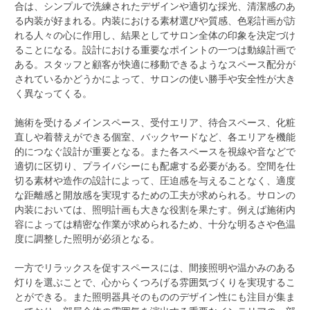
合は、シンプルで洗練されたデザインや適切な採光、清潔感のあ
る内装が好まれる。内装における素材選びや質感、色彩計画が訪
れる人々の心に作用し、結果としてサロン全体の印象を決定づけ
ることになる。設計における重要なポイントの一つは動線計画で
ある。スタッフと顧客が快適に移動できるようなスペース配分が
されているかどうかによって、サロンの使い勝手や安全性が大き
く異なってくる。
施術を受けるメインスペース、受付エリア、待合スペース、化粧
直しや着替えができる個室、バックヤードなど、各エリアを機能
的につなぐ設計が重要となる。また各スペースを視線や音などで
適切に区切り、プライバシーにも配慮する必要がある。空間を仕
切る素材や造作の設計によって、圧迫感を与えることなく、適度
な距離感と開放感を実現するための工夫が求められる。サロンの
内装においては、照明計画も大きな役割を果たす。例えば施術内
容によっては精密な作業が求められるため、十分な明るさや色温
度に調整した照明が必須となる。
一方でリラックスを促すスペースには、間接照明や温かみのある
灯りを選ぶことで、心からくつろげる雰囲気づくりを実現するこ
とができる。また照明器具そのもののデザイン性にも注目が集ま