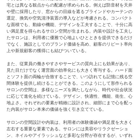
宅とは異なる観点からの配慮が求められる。例えば防音材を天井
や壁に採用したり、窓からの目線を遮るブラインドやカーテンの
選定、換気や空気清浄装置の導入などが考慮される。コンパクト
な面積でも、動線や機能、デザインを工夫することで、十分に高
い満足度を得られるサロン空間が生まれる。内装や設計を工夫し
たサロンは、利用者に優雅で心地よいひとときを提供できるだけ
でなく、施設としてのブランド価値を高め、顧客のリピート率向
上や新規顧客の獲得にも結びついている。
また、従業員の働きやすさやサービスの質向上にも効果があり、
見た目だけでなく運営面の効率化にも大きく寄与する。ハード面
とソフト面の両輪が合致することで、いつ訪れても記憶に残る空
間体験を提供し続けることができる。このようにして形作られる
サロンの空間は、多様なニーズを満たしながら、時代や社会状況
に応じて進化を続けている。デザイン、快適性、機能、衛生、心
地よさ。それぞれの要素が精緻に設計され、細部にまで心を配っ
た内装がサロン本来の価値を強く引き立てている。
サロンの空間設計や内装は、利用者の体験価値や満足度を大きく
左右する重要な要素である。サロンには美容やリラクゼーショ
ン、ネイルやアイラッシュなど多彩な分野が存在するが、いずれ