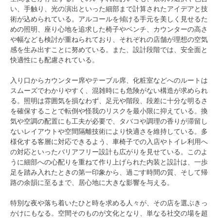
い、手触り、光の演出といった細部まで計算されたアイデアと技
術が込められている。アルコールを傾ける手元を美しく見せるた
めの照明、座り心地を追求した椅子やベンチ、カウンターの高さ
や幅なども検討が重ねられており、それぞれの店舗が理想の空気
感を生み出すことに努めている。また、設計段階では、安全面と
快適性にも配慮されている。
入り口からカウンター席やテーブル席、化粧室などへのルートは
スムーズでわかりやすく、混雑時にも危険がない構造が求められ
る。照明は雰囲気を損なわず、足元や階段、段差に十分な明るさ
を確保することで転倒や怪我のリスクを最小限に抑えている。換
気や空調の配置にも工夫が必要で、タバコや調理の香りが滞留し
ないレイアウトや空間隔離技術により快適さを維持している。多
様化する客層に対応できるよう、車椅子での入店やトイレ利用へ
の対応といったバリアフリー設計も広がりを見せている。このよ
うに細部への心配りを重ねて作り上げられた内装と設計は、一歩
足を踏み入れたときの第一印象から、過ごす時間の質、そして帰
路の余韻に至るまで、居心地に大きな影響を与える。
特別な夜や落ち着いたひと時を求める人々が、その店を選ぶきっ
かけにもなる。空間そのものが文化となり、単なる社交の場を超