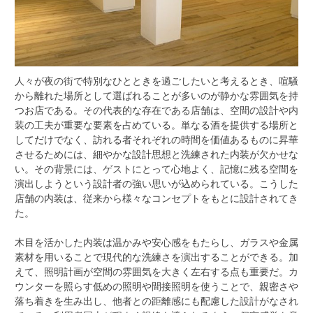
人々が夜の街で特別なひとときを過ごしたいと考えるとき、喧騒
から離れた場所として選ばれることが多いのが静かな雰囲気を持
つお店である。
その代表的な存在である店舗は、空間の設計や内
装の工夫が重要な要素を占めている。単なる酒を提供する場所と
してだけでなく、訪れる者それぞれの時間を価値あるものに昇華
させるためには、細やかな設計思想と洗練された内装が欠かせな
い。その背景には、ゲストにとって心地よく、記憶に残る空間を
演出しようという設計者の強い思いが込められている。こうした
店舗の内装は、従来から様々なコンセプトをもとに設計されてき
た。
木目を活かした内装は温かみや安心感をもたらし、ガラスや金属
素材を用いることで現代的な洗練さを演出することができる。加
えて、照明計画が空間の雰囲気を大きく左右する点も重要だ。カ
ウンターを照らす低めの照明や間接照明を使うことで、親密さや
落ち着きを生み出し、他者との距離感にも配慮した設計がなされ