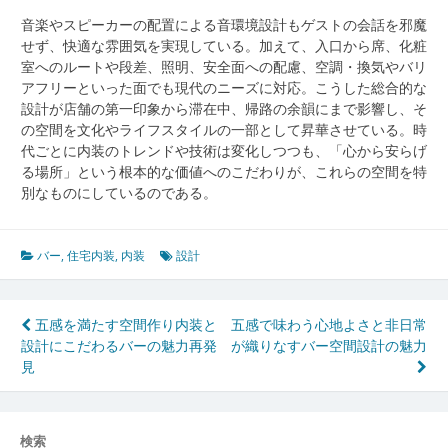
音楽やスピーカーの配置による音環境設計もゲストの会話を邪魔
せず、快適な雰囲気を実現している。加えて、入口から席、化粧
室へのルートや段差、照明、安全面への配慮、空調・換気やバリ
アフリーといった面でも現代のニーズに対応。こうした総合的な
設計が店舗の第一印象から滞在中、帰路の余韻にまで影響し、そ
の空間を文化やライフスタイルの一部として昇華させている。時
代ごとに内装のトレンドや技術は変化しつつも、「心から安らげ
る場所」という根本的な価値へのこだわりが、これらの空間を特
別なものにしているのである。
バー
,
住宅内装
,
内装
設計
投
五感を満たす空間作り内装と
五感で味わう心地よさと非日常
設計にこだわるバーの魅力再発
が織りなすバー空間設計の魅力
稿
見
ナ
ビ
検索