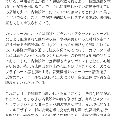
ている。利用者同士が程よく視線を遮られるよう、個室感覚を意
識した配置を用いることで、会話に集中しやすい環境を整えてい
る店舗も多い。内装設計においてくつろぎやすさと佇まいの美し
さだけでなく、スタッフが効率的にサービスできる動線や設備配
置も同じく重視されている。
カウンター内においては酒類やグラスへのアクセスがスムーズに
なるよう配慮された陳列や収納、氷や果実といった材料を素早く
取り出せる冷蔵設備の使用など、すべてが無駄なく設計されてい
る。お客様の背後を通って注文を伺うのではなく、カウンター越
しに目線を合わせられるつくりは相手への心理的な配慮のひとつ
である。また、内装設計では音響も大きなポイントとなる。心地
良い音楽が流れる店内は客同士の会話を妨げることなく、必要な
プライベート感を演出する。音楽機器やスピーカーの設置場所、
反響のコントロールなど細かな工夫により、店舗全体に均質な音
環境がもたらされている。
これにより、混雑時でも騒がしさを感じにくく、快適な時間が流
れるのだ。さまざまな内装設計の例を挙げれば、有名なスタイル
としてクラシカルなヨーロッパ調の重厚な空間、また現代的なミ
ニマルデザイン、和の要素を織り交ぜた落ち着いた雰囲気を持つ
空間などが存在する。そのいずれにおいても、素材の選択や色合