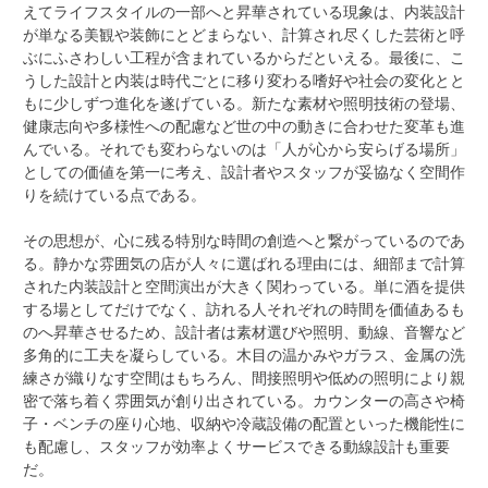
えてライフスタイルの一部へと昇華されている現象は、内装設計
が単なる美観や装飾にとどまらない、計算され尽くした芸術と呼
ぶにふさわしい工程が含まれているからだといえる。最後に、こ
うした設計と内装は時代ごとに移り変わる嗜好や社会の変化とと
もに少しずつ進化を遂げている。新たな素材や照明技術の登場、
健康志向や多様性への配慮など世の中の動きに合わせた変革も進
んでいる。それでも変わらないのは「人が心から安らげる場所」
としての価値を第一に考え、設計者やスタッフが妥協なく空間作
りを続けている点である。
その思想が、心に残る特別な時間の創造へと繋がっているのであ
る。静かな雰囲気の店が人々に選ばれる理由には、細部まで計算
された内装設計と空間演出が大きく関わっている。単に酒を提供
する場としてだけでなく、訪れる人それぞれの時間を価値あるも
のへ昇華させるため、設計者は素材選びや照明、動線、音響など
多角的に工夫を凝らしている。木目の温かみやガラス、金属の洗
練さが織りなす空間はもちろん、間接照明や低めの照明により親
密で落ち着く雰囲気が創り出されている。カウンターの高さや椅
子・ベンチの座り心地、収納や冷蔵設備の配置といった機能性に
も配慮し、スタッフが効率よくサービスできる動線設計も重要
だ。