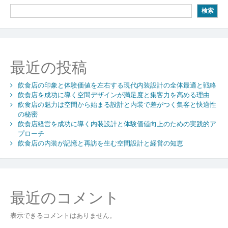
ゲ
検索
ー
シ
ョ
最近の投稿
ン
飲食店の印象と体験価値を左右する現代内装設計の全体最適と戦略
飲食店を成功に導く空間デザインが満足度と集客力を高める理由
飲食店の魅力は空間から始まる設計と内装で差がつく集客と快適性
の秘密
飲食店経営を成功に導く内装設計と体験価値向上のための実践的ア
プローチ
飲食店の内装が記憶と再訪を生む空間設計と経営の知恵
最近のコメント
表示できるコメントはありません。