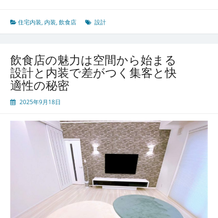
食
店
を
住宅内装
,
内装
,
飲食店
設計
成
功
に
飲食店の魅力は空間から始まる
導
設計と内装で差がつく集客と快
く
適性の秘密
空
間
2025年9月18日
デ
ザ
イ
ン
が
満
足
度
と
集
客
力