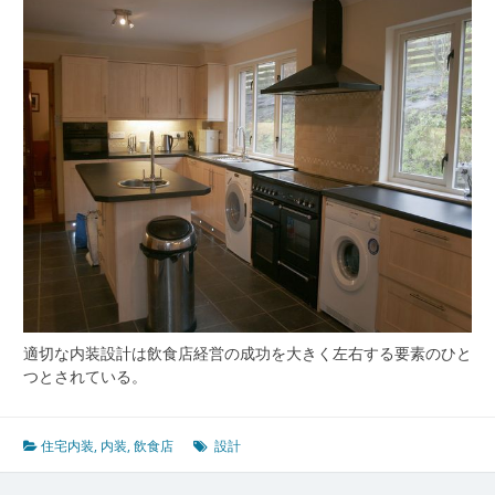
る
設
計
と
内
装
で
差
が
つ
く
集
客
と
快
適
適切な内装設計は飲食店経営の成功を大きく左右する要素のひと
性
つとされている。
の
秘
密
住宅内装
,
内装
,
飲食店
設計