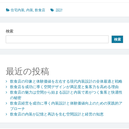
迫
る
住宅内装
,
内装
,
飲食店
設計
検索
検索
最近の投稿
飲食店の印象と体験価値を左右する現代内装設計の全体最適と戦略
飲食店を成功に導く空間デザインが満足度と集客力を高める理由
飲食店の魅力は空間から始まる設計と内装で差がつく集客と快適性
の秘密
飲食店経営を成功に導く内装設計と体験価値向上のための実践的ア
プローチ
飲食店の内装が記憶と再訪を生む空間設計と経営の知恵