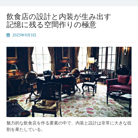
間
設
飲食店の設計と内装が生み出す
計
記憶に残る空間作りの極意
が
生
2025年9月3日
み
出
す
体
験
価
値
と
心
地
よ
さ
の
本
魅力的な飲食店を作る要素の中で、内装と設計は非常に大きな役
質
割を果たしている。
に