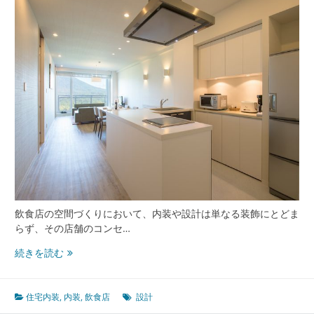
飲食店の空間づくりにおいて、内装や設計は単なる装飾にとどま
らず、その店舗のコンセ…
飲
続きを読む
食
店
の
住宅内装
,
内装
,
飲食店
設計
空