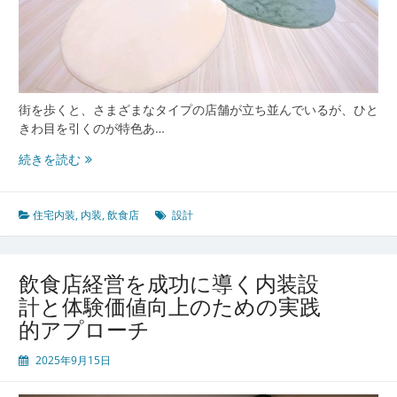
を
高
め
る
理
由
街を歩くと、さまざまなタイプの店舗が立ち並んでいるが、ひと
きわ目を引くのが特色あ…
飲
続きを読む
食
店
の
住宅内装
,
内装
,
飲食店
設計
魅
力
は
飲食店経営を成功に導く内装設
空
計と体験価値向上のための実践
間
的アプローチ
か
ら
2025年9月15日
始
ま