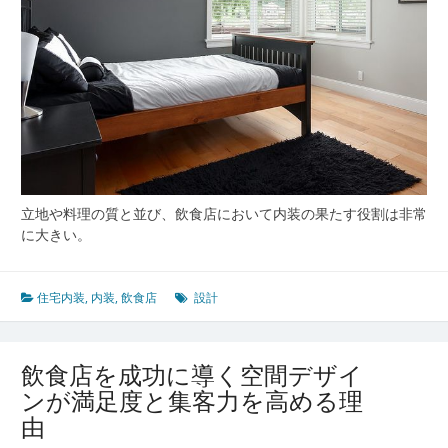
立地や料理の質と並び、飲食店において内装の果たす役割は非常
に大きい。
住宅内装
,
内装
,
飲食店
設計
飲食店を成功に導く空間デザイ
ンが満足度と集客力を高める理
由