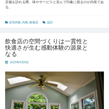
店舗を訪れる際、味やサービスと並んで印象に残るのが内装であ
る。
住宅内装
,
内装
,
飲食店
設計
飲食店の空間づくりは一貫性と
快適さが生む感動体験の源泉と
なる
2025年9月9日