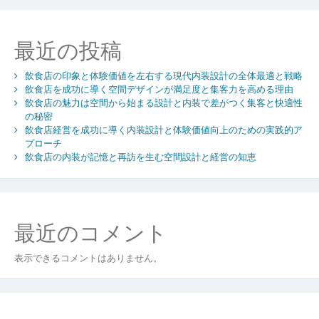
の
空
間
最近の投稿
デ
ザ
飲食店の印象と体験価値を左右する現代内装設計の全体最適と戦略
イ
飲食店を成功に導く空間デザインが満足度と集客力を高める理由
ン
飲食店の魅力は空間から始まる設計と内装で差がつく集客と快適性
の秘密
飲食店経営を成功に導く内装設計と体験価値向上のための実践的ア
プローチ
飲食店の内装が記憶と再訪を生む空間設計と経営の知恵
最近のコメント
表示できるコメントはありません。