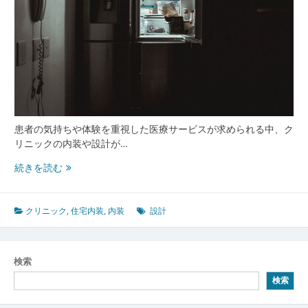
患者の気持ちや体験を重視した医療サービスが求められる中、ク
リニックの内装や設計が…
患
続きを読む
者
を
癒
クリニック
,
住宅内装
,
内装
設計
す
ク
リ
検索
ニ
検索
ッ
ク